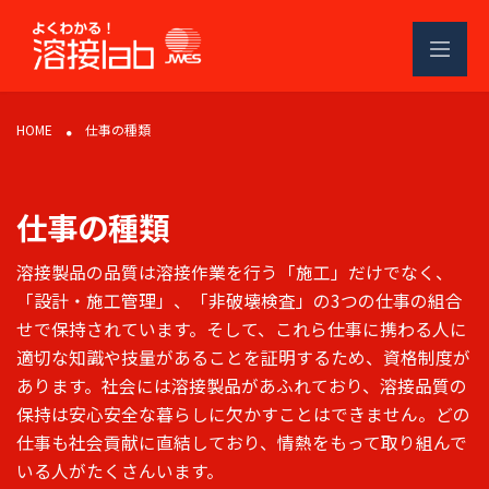
コ
ナ
ン
ビ
テ
ゲ
ン
ー
ツ
シ
HOME
仕事の種類
へ
ョ
ス
ン
キ
に
ッ
移
仕事の種類
プ
動
溶接製品の品質は溶接作業を行う「施工」だけでなく、
「設計・施工管理」、「非破壊検査」の3つの仕事の組合
せで保持されています。そして、これら仕事に携わる人に
適切な知識や技量があることを証明するため、資格制度が
あります。社会には溶接製品があふれており、溶接品質の
保持は安心安全な暮らしに欠かすことはできません。どの
仕事も社会貢献に直結しており、情熱をもって取り組んで
いる人がたくさんいます。